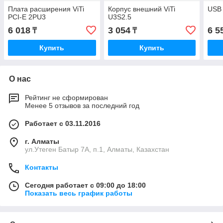
Плата расширения ViTi
Корпус внешний ViTi
USB 
PCI-E 2PU3
U3S2.5
6 018
3 054
6 5
₸
₸
Купить
Купить
О нас
Рейтинг не сформирован
Менее 5 отзывов за последний год
Работает с 03.11.2016
г. Алматы
ул.Утеген Батыр 7А, п.1, Алматы, Казахстан
Контакты
Сегодня работает с 09:00 до 18:00
Показать весь график работы