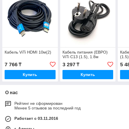
Кабель ViTi HDMI 10м(2)
Кабель питания (ЕВРО)
Кабе
ViTi C13 (1.5), 1.8м
(1.5
7 766
3 297
5 4
₸
₸
Купить
Купить
О нас
Рейтинг не сформирован
Менее 5 отзывов за последний год
Работает с 03.11.2016
г. Алматы