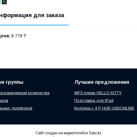
нформация для заказа
Цена:
8 778 ₸
ые группы
Лучшие предложения
 ограниченном количестве
MP3-плеер HELLO KITTY
уков
Подставка для IPad
льных телефонов
Колонка с 4 P HUB USBONLINE
Сайт создан на маркетплейсе
Satu.kz