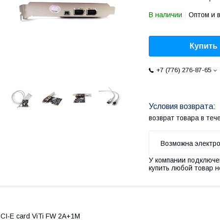
В наличии
Оптом и 
Купить
+7 (776) 276-87-65
возврат товара в те
У компании подключе
купить любой товар н
CI-E card ViTi FW 2A+1M