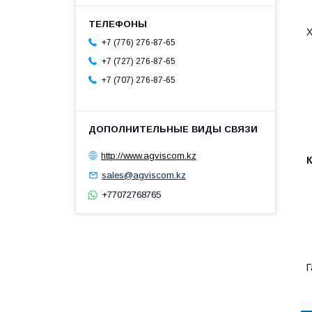
Х
+7 (776) 276-87-65
+7 (727) 276-87-65
+7 (707) 276-87-65
http://www.agviscom.kz
sales@agviscom.kz
+77072768765
Г