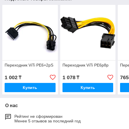
Переходник ViTi PE6+2pS
Переходник ViTi PE6p8p
Пере
1 002
1 078
765
₸
₸
Купить
Купить
О нас
Рейтинг не сформирован
Менее 5 отзывов за последний год