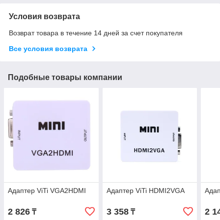
Условия возврата
Возврат товара в течение 14 дней за счет покупателя
Все условия возврата
Подобные товары компании
Адаптер ViTi VGA2HDMI
Адаптер ViTi HDMI2VGA
Адап
2 826
3 358
2 1
₸
₸