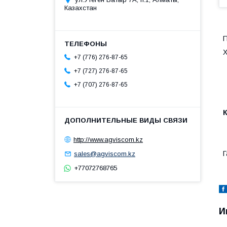
Казахстан
П
Х
+7 (776) 276-87-65
+7 (727) 276-87-65
+7 (707) 276-87-65
http://www.agviscom.kz
Г
sales@agviscom.kz
+77072768765
И