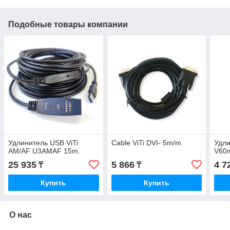
Подобные товары компании
Удлинитель USB ViTi
Cable ViTi DVI- 5m/m
Удли
AM/AF U3AMAF 15m.
V60
25 935
5 866
4 7
₸
₸
Купить
Купить
О нас