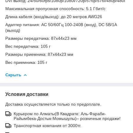
DVI выход: 24/50/60fps/1080p/1080i/720p/576p/576i/480p/480i
Максимальная пропускная способность: 5.1 Гбит/с
Длина кабеля (вход/выход): до 20 метров AWG26
Адаптер питания: AC 50/60Гц 100-240В (вход), DC 5В/1А
(выход)
Размеры передатчика: 87x44x23 мм
Вес передатчика: 105 г
Размеры приемника: 87x44x23 мм
Вес приемника: 105 г
Скрыть
Условия доставки
Доставка осуществляется только по предоплате.
Курьером по Алматы(В Квадрате: Аль-Фараби-
Райымбека-Достык-Момышулы)– розничные продажи!
Транспортная компания от 3000тг.