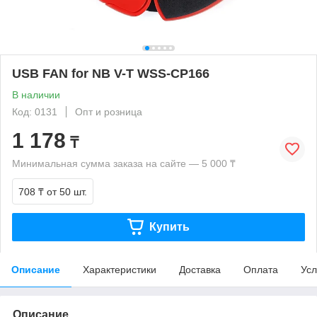
USB FAN for NB V-T WSS-CP166
В наличии
Код: 0131
Опт и розница
1 178
₸
Минимальная сумма заказа на сайте — 5 000 ₸
708 ₸
от 50 шт.
Купить
Описание
Характеристики
Доставка
Оплата
Усл
Описание