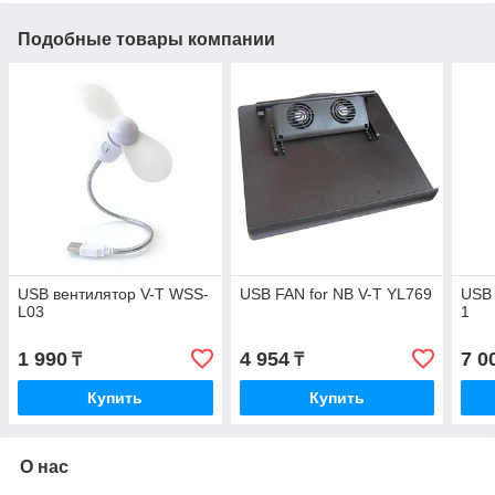
Подобные товары компании
USB вентилятор V-T WSS-
USB FAN for NB V-T YL769
USB 
L03
1
1 990
4 954
7 0
₸
₸
Купить
Купить
О нас