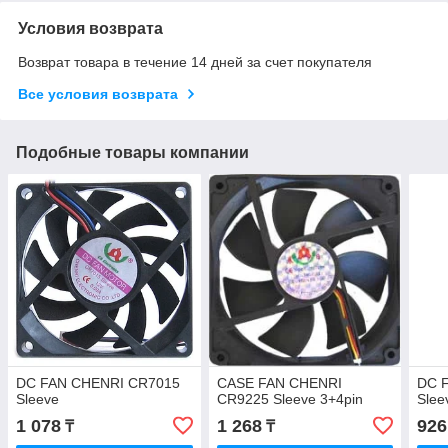
Условия возврата
Возврат товара в течение 14 дней за счет покупателя
Все условия возврата
Подобные товары компании
DC FAN CHENRI CR7015
CASE FAN CHENRI
DC 
Sleeve
CR9225 Sleeve 3+4pin
Slee
1 078
1 268
926
₸
₸