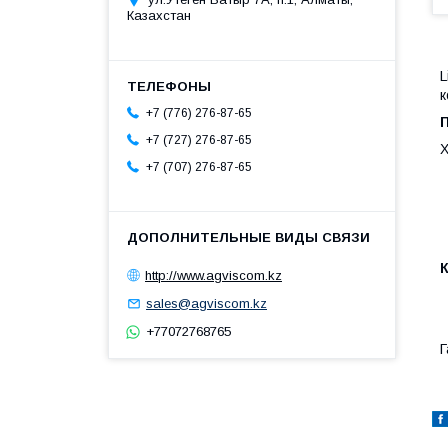
Казахстан
L
к
+7 (776) 276-87-65
П
+7 (727) 276-87-65
Х
+7 (707) 276-87-65
http://www.agviscom.kz
sales@agviscom.kz
+77072768765
Г