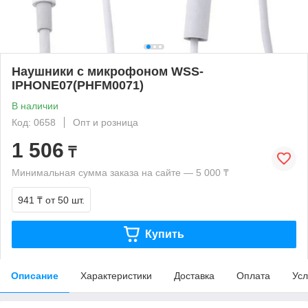
Наушники с микрофоном WSS-
IPHONE07(PHFM0071)
В наличии
Код: 0658
Опт и розница
1 506
₸
Минимальная сумма заказа на сайте — 5 000 ₸
941 ₸
от 50 шт.
Купить
Описание
Характеристики
Доставка
Оплата
Усл