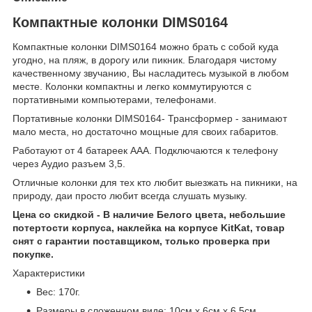
Компактные колонки
DIMS
0164
Компактные колонки
DIMS
0164 можно брать с собой куда
угодно, на пляж, в дорогу или пикник. Благодаря чистому
качественному звучанию, Вы насладитесь музыкой в любом
месте. Колонки компактны и легко коммутируются с
портативными компьютерами, телефонами.
Портативные колонки
DIMS
0164- Трансформер - занимают
мало места, но достаточно мощные для своих габаритов.
Работауют от 4 батареек ААА. Подключаются к телефону
через Аудио разъем 3,5.
Отличные колонки для тех кто любит выезжать на пикники, на
природу, даи просто любит всегда слушать музыку.
Цена со скидкой -
В наличие Белого цвета, небольшие
потертости корпуса, наклейка на корпусе KitKat, товар
снят с гарантии поставщиком, только проверка при
покупке.
Характеристики
Вес: 170г.
Размеры в сложенном виде: 10см х 6см х 6.5см