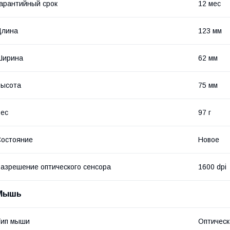
арантийный срок
12 мес
Длина
123 мм
Ширина
62 мм
Высота
75 мм
ес
97 г
остояние
Новое
азрешение оптического сенсора
1600 dpi
Мышь
Тип мыши
Оптическ