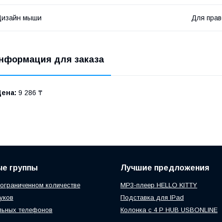
Дизайн мыши
Для прав
нформация для заказа
Цена:
9 286 ₸
ые группы
Лучшие предложения
 ограниченном количестве
MP3-плеер HELLO KITTY
уков
Подставка для IPad
льных телефонов
Колонка с 4 P HUB USBONLINE