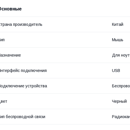
Основные
трана производитель
Китай
ип
Мышь
азначение
Для ноут
Интерфейс подключения
USB
одключение устройства
Беспров
Цвет
Черный
ип беспроводной связи
Радиокан