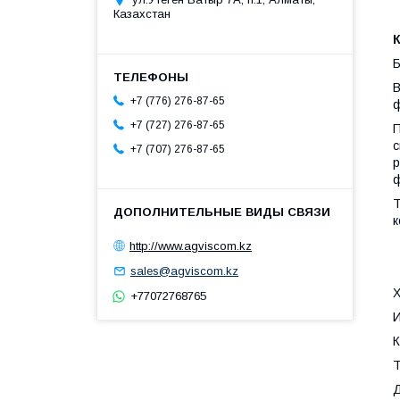
Казахстан
Б
В
+7 (776) 276-87-65
ф
+7 (727) 276-87-65
П
с
+7 (707) 276-87-65
р
ф
Т
к
http://www.agviscom.kz
sales@agviscom.kz
Х
+77072768765
К
Т
Д