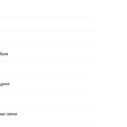
бука
одное
ал связи