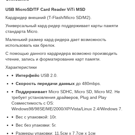
USB MicroSD/TF Card Reader ViTi MSD
Кардридер внешний (T-Flash/Micro SD/M2).
Универсальный кард-ридер поддерживает карты памяти
стандарта
Micro
.
Маленький размер кард-ридера дает возможность
использовать как брелок.
С помощью данного кардридера возможно производить
чтение, запись и форматирование карт памяти.
Характеристики
Интерфейс
USB
2.0.
Скорость передачи данных
до 480
mbps
.
Поддерживает
Micro
SDHC
,
Micro
SD
,
Micro
M
2. Не
требует установления драйверов,
Plug
and
Play
Совместимость с
OS
:
Windows
98/98
SE
/
ME
/2000/
XP
/
Vista
/
Linux
2.4/
Windows
7.
Вес с упаковкой: 10г.
Вес без упаковки: 5г.
Размеры упаковки: 11.5см х 7.7см х 1см