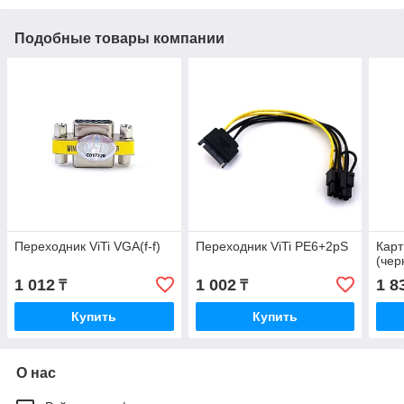
Подобные товары компании
Переходник ViTi VGA(f-f)
Переходник ViTi PE6+2pS
Карт
(чер
1 012
1 002
1 8
₸
₸
Купить
Купить
О нас