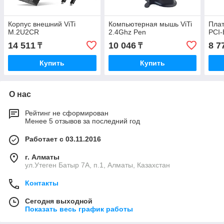
Корпус внешний ViTi
Компьютерная мышь ViTi
Плат
M.2U2CR
2.4Ghz Pen
PCI
14 511
10 046
8 7
₸
₸
Купить
Купить
О нас
Рейтинг не сформирован
Менее 5 отзывов за последний год
Работает с 03.11.2016
г. Алматы
ул.Утеген Батыр 7А, п.1, Алматы, Казахстан
Контакты
Сегодня выходной
Показать весь график работы