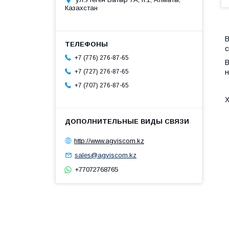
Казахстан
B
с
+7 (776) 276-87-65
В
н
+7 (727) 276-87-65
+7 (707) 276-87-65
Х
http://www.agviscom.kz
sales@agviscom.kz
+77072768765