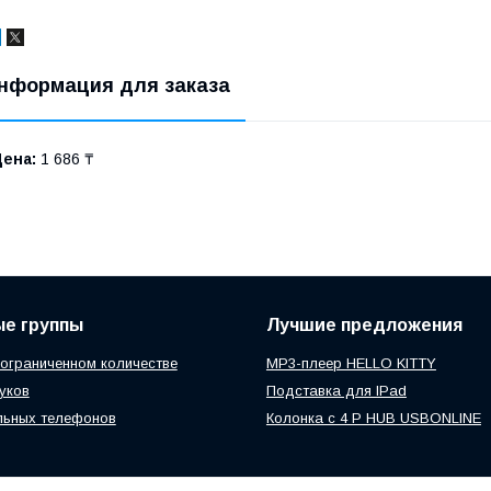
нформация для заказа
Цена:
1 686 ₸
ые группы
Лучшие предложения
 ограниченном количестве
MP3-плеер HELLO KITTY
уков
Подставка для IPad
льных телефонов
Колонка с 4 P HUB USBONLINE