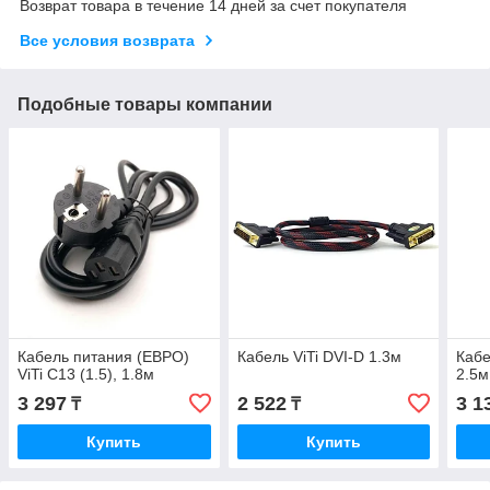
Возврат товара в течение 14 дней за счет покупателя
Все условия возврата
Подобные товары компании
Кабель питания (ЕВРО)
Кабель ViTi DVI-D 1.3м
Кабе
ViTi C13 (1.5), 1.8м
2.5м
3 297
2 522
3 1
₸
₸
Купить
Купить