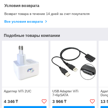
Условия возврата
Возврат товара в течение 14 дней за счет покупателя
Все условия возврата
Подобные товары компании
Адаптер ViTi 2UC
USB Adapter ViTi
Адап
7+6pSATA
Dong
4 346
3 966
13 
₸
₸